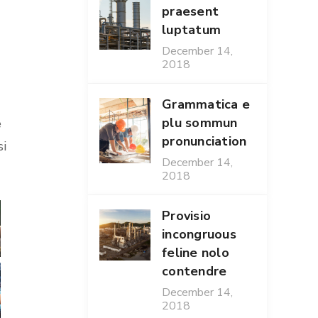
praesent
luptatum
December 14,
2018
Grammatica e
plu sommun
e
pronunciation
si
December 14,
2018
Provisio
incongruous
feline nolo
contendre
December 14,
2018