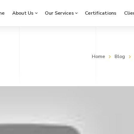
me
About Us
Our Services
Certifications
Clie
Home
Blog