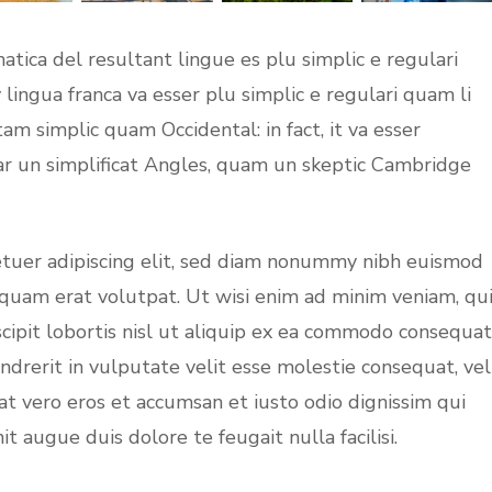
tica del resultant lingue es plu simplic e regulari
 lingua franca va esser plu simplic e regulari quam li
tam simplic quam Occidental: in fact, it va esser
ar un simplificat Angles, quam un skeptic Cambridge
etuer adipiscing elit, sed diam nonummy nibh euismod
iquam erat volutpat. Ut wisi enim ad minim veniam, qu
cipit lobortis nisl ut aliquip ex ea commodo consequat
ndrerit in vulputate velit esse molestie consequat, vel
s at vero eros et accumsan et iusto odio dignissim qui
t augue duis dolore te feugait nulla facilisi.