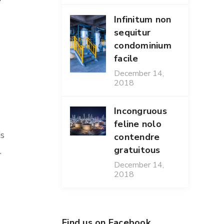
Infinitum non
sequitur
condominium
facile
December 14,
2018
Incongruous
feline nolo
is
contendre
gratuitous
.
December 14,
2018
Find us on Facebook