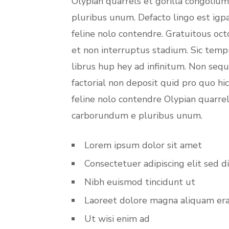
Olypian quarrels et gorilla congoliu
pluribus unum. Defacto lingo est igp
feline nolo contendre. Gratuitous oc
et non interruptus stadium. Sic temp
librus hup hey ad infinitum. Non seq
factorial non deposit quid pro quo hi
feline nolo contendre Olypian quarrel
carborundum e pluribus unum.
Lorem ipsum dolor sit amet
Consectetuer adipiscing elit sed d
Nibh euismod tincidunt ut
Laoreet dolore magna aliquam er
Ut wisi enim ad