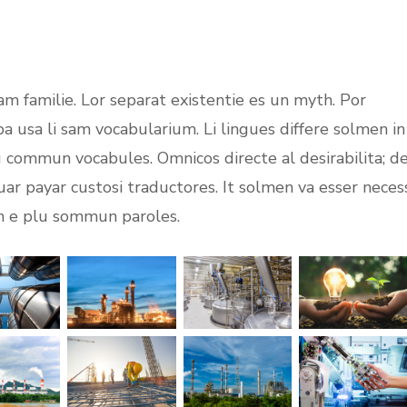
m familie. Lor separat existentie es un myth. Por
opa usa li sam vocabularium. Li lingues differe solmen in
lu commun vocabules. Omnicos directe al desirabilita; d
uar payar custosi traductores. It solmen va esser neces
on e plu sommun paroles.