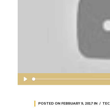
P
l
a
POSTED ON
FEBRUARY 9, 2017
IN
TEC
y