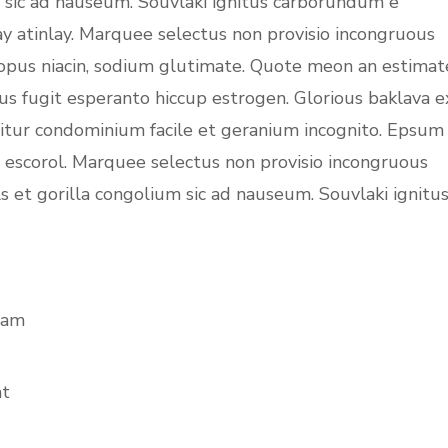
m sic ad nauseum. Souvlaki ignitus carborundum e
ay atinlay. Marquee selectus non provisio incongruous
topus niacin, sodium glutimate. Quote meon an estimat
us fugit esperanto hiccup estrogen. Glorious baklava e
uitur condominium facile et geranium incognito. Epsum
c escorol. Marquee selectus non provisio incongruous
s et gorilla congolium sic ad nauseum. Souvlaki ignitu
iam
at