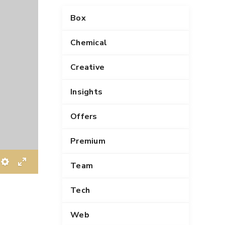
Box
Chemical
Creative
Insights
Offers
Premium
Team
S
E
e
n
Tech
t
t
t
e
Web