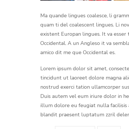
Ma quande lingues coalesce, li gramma
quam ti del coalescent lingues. Li nov
existent Europan lingues. It va esser 
Occidental. A un Angleso it va sembl
amico dit me que Occidental es.
Lorem ipsum dolor sit amet, consect
tincidunt ut laoreet dolore magna al
nostrud exerci tation ullamcorper sus
Duis autem vel eum iriure dolor in he
illum dolore eu feugiat nulla facilisi
blandit praesent luptatum zzril deleni