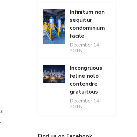
Infinitum non
sequitur
condominium
facile
December 14,
2018
Incongruous
feline nolo
contendre
gratuitous
December 14,
2018
is
.
Find us on Facebook