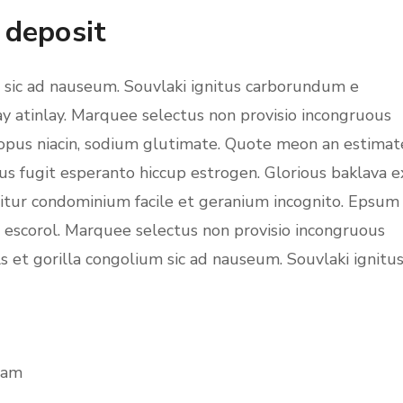
 deposit
m sic ad nauseum. Souvlaki ignitus carborundum e
ay atinlay. Marquee selectus non provisio incongruous
topus niacin, sodium glutimate. Quote meon an estimat
us fugit esperanto hiccup estrogen. Glorious baklava e
uitur condominium facile et geranium incognito. Epsum
c escorol. Marquee selectus non provisio incongruous
s et gorilla congolium sic ad nauseum. Souvlaki ignitu
iam