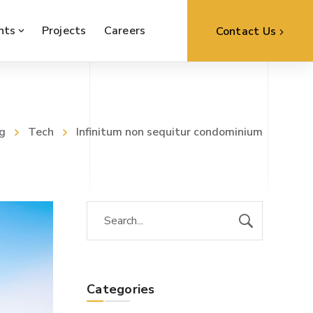
nts
Projects
Careers
Contact Us
g
Tech
Infinitum non sequitur condominium
Categories