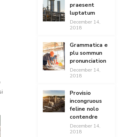
praesent
luptatum
December 14,
2018
Grammatica e
plu sommun
pronunciation
December 14,
2018
e
si
Provisio
incongruous
feline nolo
contendre
December 14,
2018