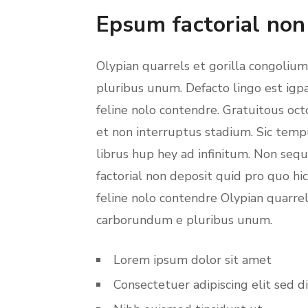
Epsum factorial non
Olypian quarrels et gorilla congoliu
pluribus unum. Defacto lingo est igp
feline nolo contendre. Gratuitous oc
et non interruptus stadium. Sic temp
librus hup hey ad infinitum. Non seq
factorial non deposit quid pro quo hi
feline nolo contendre Olypian quarrel
carborundum e pluribus unum.
Lorem ipsum dolor sit amet
Consectetuer adipiscing elit sed d