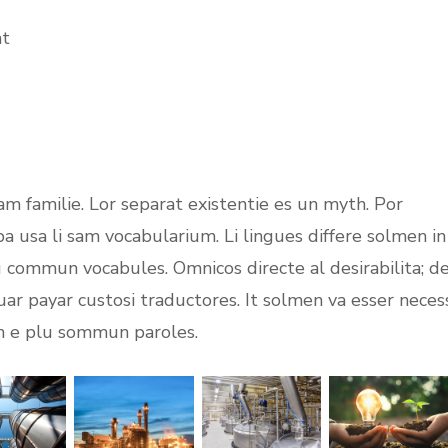
at
m familie. Lor separat existentie es un myth. Por
opa usa li sam vocabularium. Li lingues differe solmen in
lu commun vocabules. Omnicos directe al desirabilita; d
uar payar custosi traductores. It solmen va esser neces
on e plu sommun paroles.