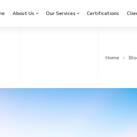
me
About Us
Our Services
Certifications
Clie
Home
Blo