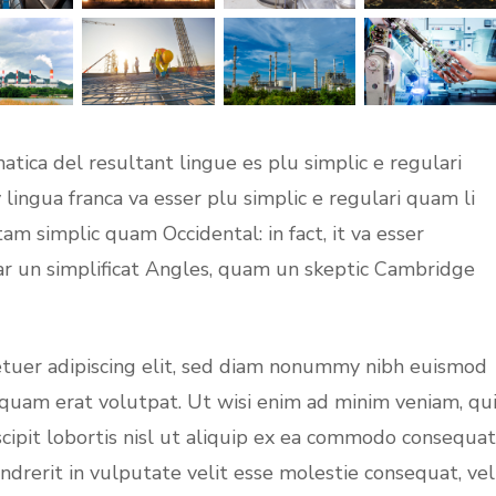
tica del resultant lingue es plu simplic e regulari
 lingua franca va esser plu simplic e regulari quam li
tam simplic quam Occidental: in fact, it va esser
ar un simplificat Angles, quam un skeptic Cambridge
etuer adipiscing elit, sed diam nonummy nibh euismod
iquam erat volutpat. Ut wisi enim ad minim veniam, qu
cipit lobortis nisl ut aliquip ex ea commodo consequat
ndrerit in vulputate velit esse molestie consequat, vel