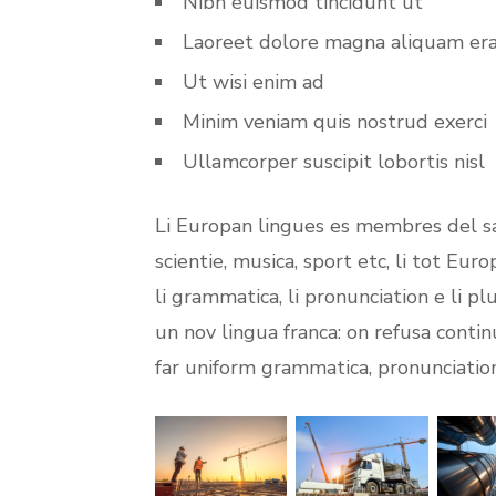
Nibh euismod tincidunt ut
Laoreet dolore magna aliquam er
Ut wisi enim ad
Minim veniam quis nostrud exerci
Ullamcorper suscipit lobortis nisl
Li Europan lingues es membres del sa
scientie, musica, sport etc, li tot Eur
li grammatica, li pronunciation e li p
un nov lingua franca: on refusa contin
far uniform grammatica, pronunciati